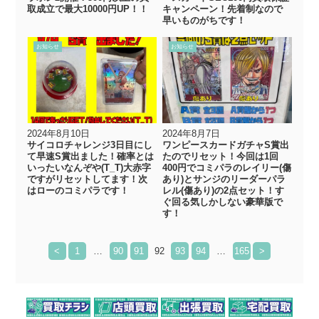
取成立で最大10000円UP！！
キャンペーン！先着制なので
早いものがちです！
お知らせ
お知らせ
2024年8月10日
2024年8月7日
サイコロチャレンジ3日目にし
ワンピースカードガチャS賞出
て早速S賞出ました！確率とは
たのでリセット！今回は1回
いったいなんぞや(T_T)大赤字
400円でコミパラのレイリー(傷
ですがリセットしてます！次
あり)とサンジのリーダーパラ
はローのコミパラです！
レル(傷あり)の2点セット！す
ぐ回る気しかしない豪華版で
す！
<
1
…
90
91
92
93
94
…
165
>