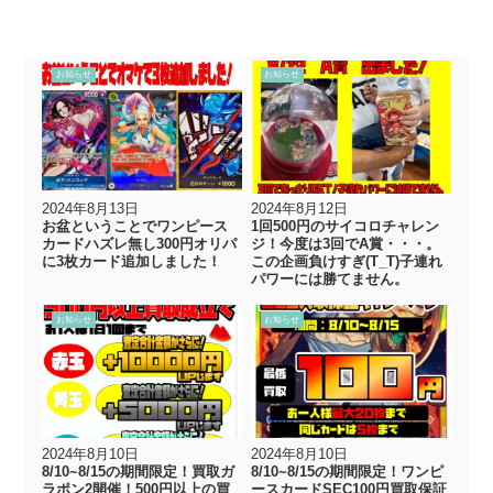
お知らせ
お知らせ
2024年8月13日
2024年8月12日
お盆ということでワンピース
1回500円のサイコロチャレン
カードハズレ無し300円オリパ
ジ！今度は3回でA賞・・・。
に3枚カード追加しました！
この企画負けすぎ(T_T)子連れ
パワーには勝てません。
お知らせ
お知らせ
2024年8月10日
2024年8月10日
8/10~8/15の期間限定！買取ガ
8/10~8/15の期間限定！ワンピ
ラポン2開催！500円以上の買
ースカードSEC100円買取保証